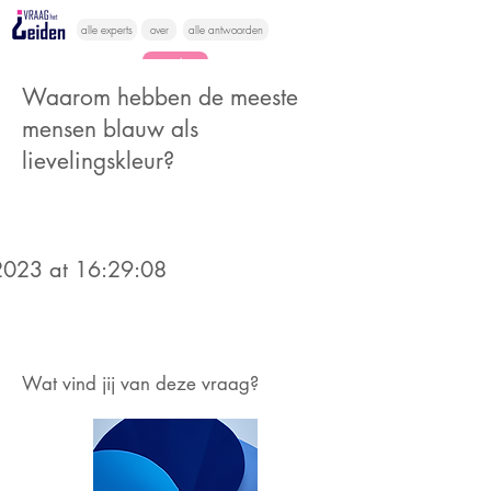
alle experts
over
alle antwoorden
vragen lessen
Waarom hebben de meeste
Vraag het
mensen blauw als
hier
lievelingskleur?
023 at 16:29:08
Wat vind jij van deze vraag?