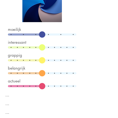
moeilijk
interessant
grappig
belangrijk
actueel
...
...
...