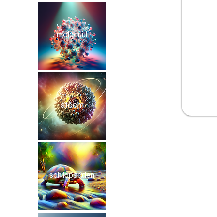
molecuul
atoom
schildpadden