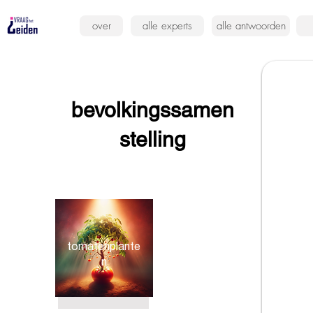
over
alle experts
alle antwoorden
bevolkingssamen
stelling
tomatenplante
n