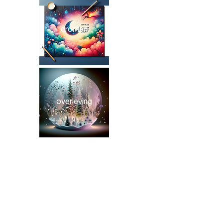
dromen
overleving