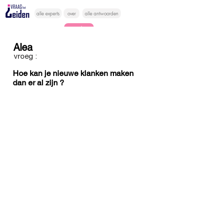
alle experts
over
alle antwoorden
vragen lessen
Alea
Vraag het
vroeg :
hier
Hoe kan je nieuwe klanken maken
dan er al zijn ?