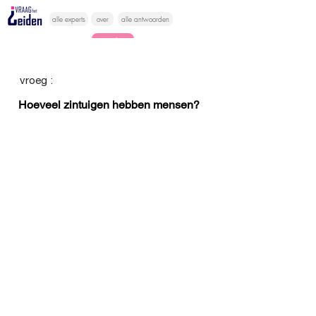
alle experts
over
alle antwoorden
vragen lessen
Vraag het
vroeg :
hier
Hoeveel zintuigen hebben mensen?