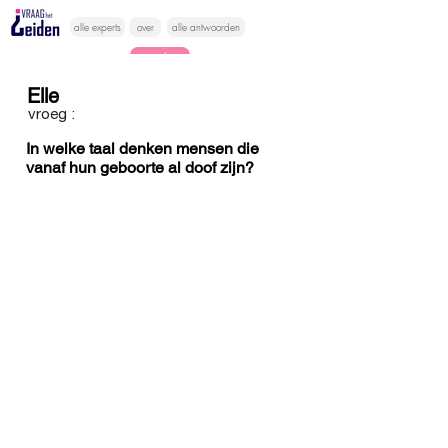
alle experts
over
alle antwoorden
vragen lessen
Elle
Vraag het
vroeg :
hier
In welke taal denken mensen die
vanaf hun geboorte al doof zijn?