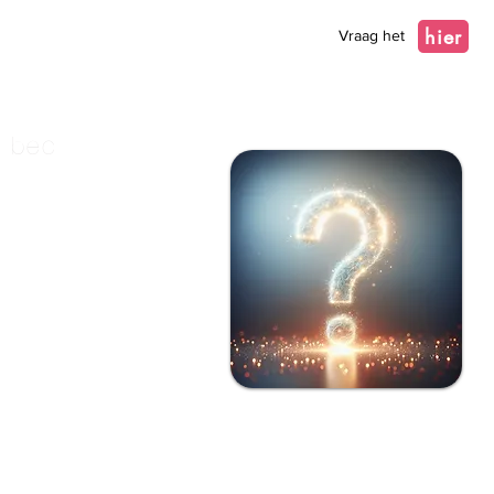
hier
Vraag het
t bec