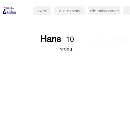
over
alle experts
alle antwoorden
Hans
Is het heela
10
hierin?
vroeg :