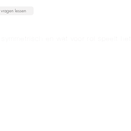
vragen lessen
l symmetrisch en wat voor rol speelt he