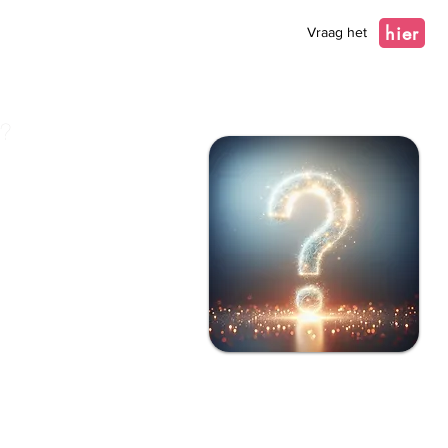
hier
Vraag het
t?