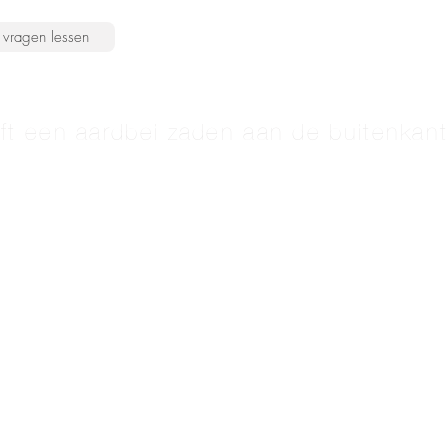
vragen lessen
t een aardbei zaden aan de buitenkan