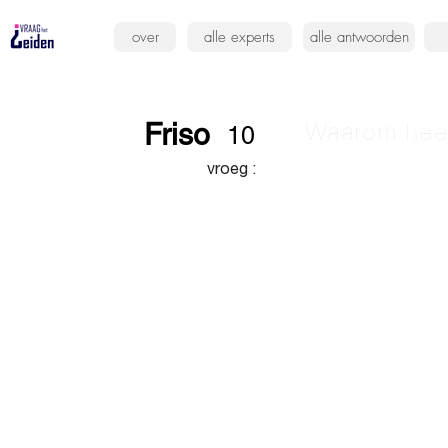
over
alle experts
alle antwoorden
Friso
Waarom heef
10
vroeg :