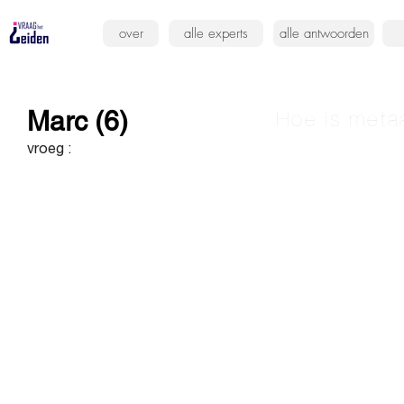
over
alle experts
alle antwoorden
Marc (6)
Hoe is meta
vroeg :