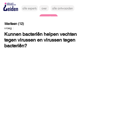
alle experts
over
alle antwoorden
vragen lessen
Marileen (12)
vroeg :
Vraag het
Kunnen bacteriën helpen vechten
tegen virussen en virussen tegen
hier
bacteriën?