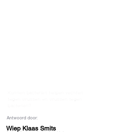
Kunnen bacteriën helpen vechten
tegen virussen en virussen tegen
bacteriën?
Antwoord door:
Wiep Klaas Smits