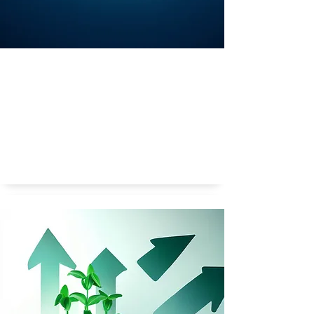
Welke soort bacterie is het meest belangrijk voor
ons?
Belangrijke bacterie