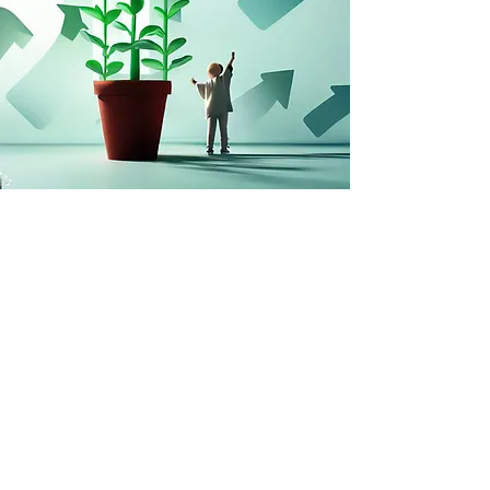
Waarom kunnen planten zoveel sneller groeien da
dieren?
Snelle Groeiers