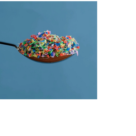
Hoe erg is het dat er steeds meer microplastics in
ons lichaam terecht komen?
Schadelijke microplastics