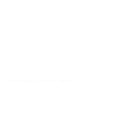
Kunnen dieren ook kunst maken?
Meer van deze expert