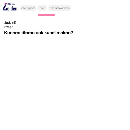
alle experts
over
alle antwoorden
vragen lessen
Jade (9)
vroeg :
Vraag het
Kunnen dieren ook kunst maken?
hier