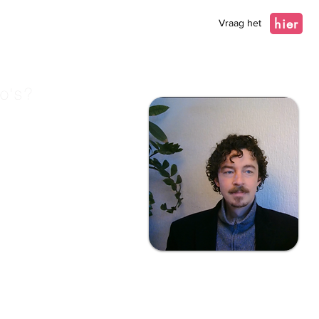
hier
Vraag het
o's?