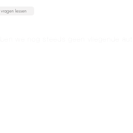
vragen lessen
en we nog steeds geen vliegende aut