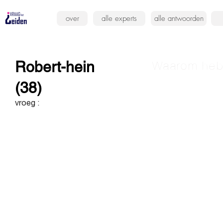
over
alle experts
alle antwoorden
Robert-hein
Waarom hebb
(38)
vroeg :