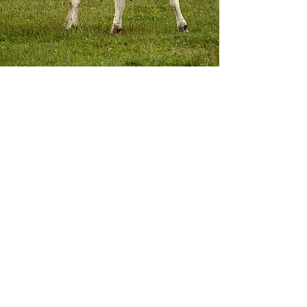
Kunnen we boeren-stikstof gebruiken als bron van
groene energie?
Groene stikstof