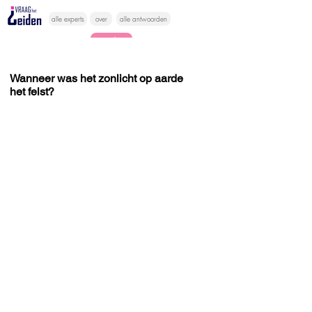
alle experts
over
alle antwoorden
vragen lessen
Vraag het
Wanneer was het zonlicht op aarde
het felst?
hier