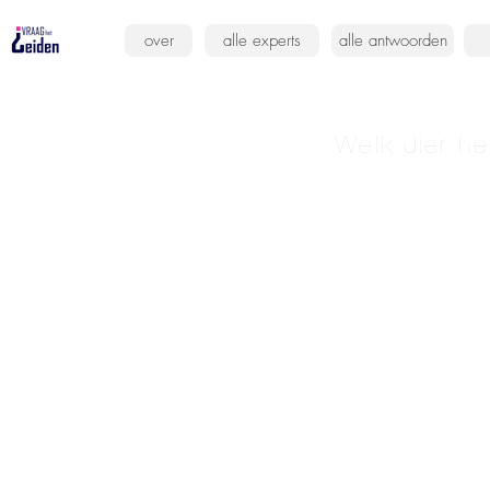
over
alle experts
alle antwoorden
Welk dier he