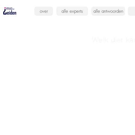
over
alle experts
alle antwoorden
Welk dier k