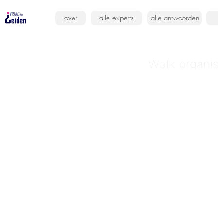
over
alle experts
alle antwoorden
Welk organi