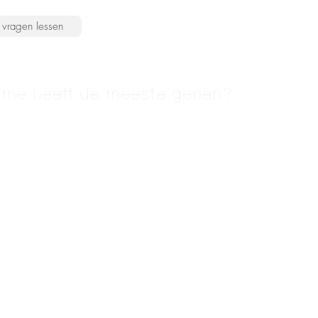
vragen lessen
sme heeft de meeste genen?