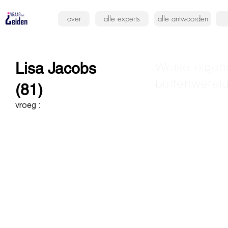
over
alle experts
alle antwoorden
Lisa Jacobs
Welke eigen
buitenwerel
(81)
vroeg :