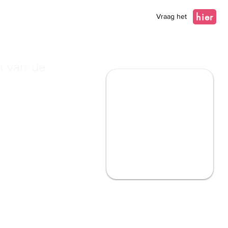
hier
Vraag het
m van de
?