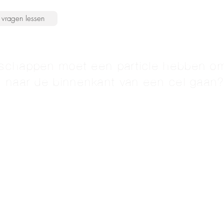
vragen lessen
schappen moet een particle hebben o
d naar de binnenkant van een cel gaan