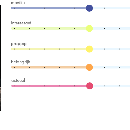
moeilijk
interessant
grappig
belangrijk
actueel