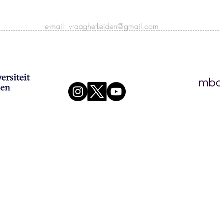
e-mail:
vraaghetLeiden@gmail.com