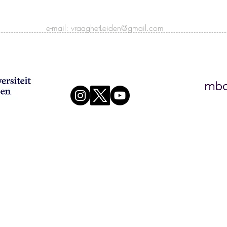
e-mail:
vraaghetLeiden@gmail.com