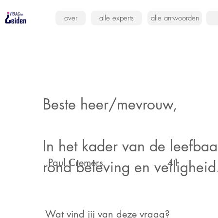
over
alle experts
alle antwoorden
Beste heer/mevrouw,
In het kader van de leefbaa
Paul Cremers
41
rond beleving en veiligheid
Wat vind jij van deze vraag?