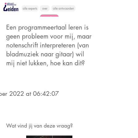
alle experts
over
alle antwoorden
vragen lessen
Een programmeertaal leren is
Vraag het
geen probleem voor mij, maar
hier
notenschrift interpreteren (van
bladmuziek naar gitaar) wil
mij niet lukken, hoe kan dit?
er 2022 at 06:42:07
Wat vind jij van deze vraag?