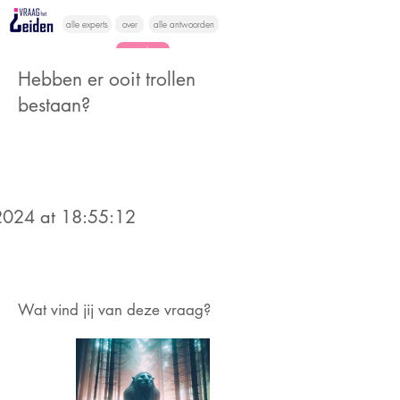
alle experts
over
alle antwoorden
vragen lessen
Hebben er ooit trollen
Vraag het
bestaan?
hier
024 at 18:55:12
Wat vind jij van deze vraag?