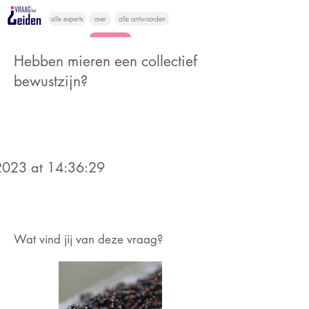
alle experts
over
alle antwoorden
vragen lessen
Hebben mieren een collectief
Vraag het
bewustzijn?
hier
023 at 14:36:29
Wat vind jij van deze vraag?