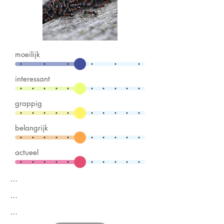
moeilijk
interessant
grappig
belangrijk
actueel
...
...
...