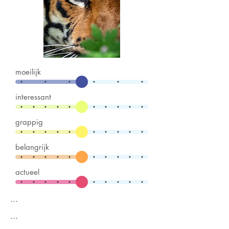
moeilijk
interessant
grappig
belangrijk
actueel
...
...