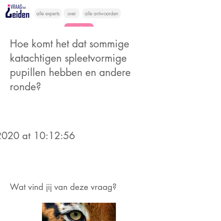
alle experts
over
alle antwoorden
vragen lessen
Hoe komt het dat sommige
Vraag het
katachtigen spleetvormige
hier
pupillen hebben en andere
ronde?
020 at 10:12:56
Wat vind jij van deze vraag?