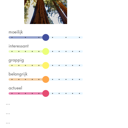
moeilijk
interessant
grappig
belangrijk
actueel
...
...
...