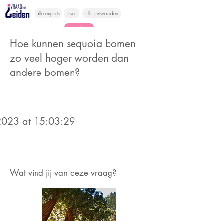
alle experts
over
alle antwoorden
vragen lessen
Hoe kunnen sequoia bomen
Vraag het
zo veel hoger worden dan
hier
andere bomen?
023 at 15:03:29
Wat vind jij van deze vraag?