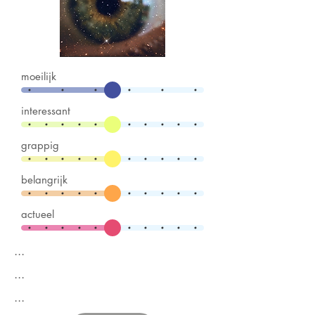
moeilijk
interessant
grappig
belangrijk
actueel
...
...
...