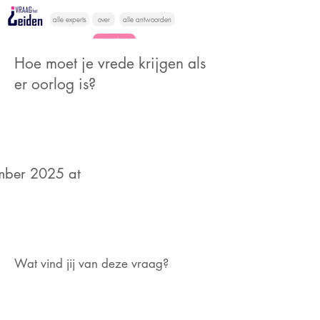
alle experts
over
alle antwoorden
vragen lessen
Hoe moet je vrede krijgen als
Vraag het
er oorlog is?
hier
ber 2025 at
Wat vind jij van deze vraag?