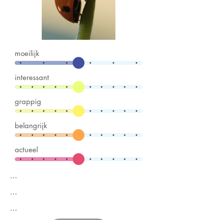
moeilijk
interessant
grappig
belangrijk
actueel
...
...
...