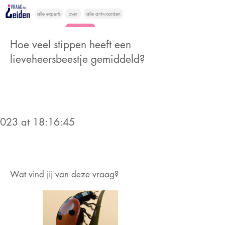
alle experts
over
alle antwoorden
vragen lessen
Hoe veel stippen heeft een
Vraag het
lieveheersbeestje gemiddeld?
hier
2023 at 18:16:45
Wat vind jij van deze vraag?