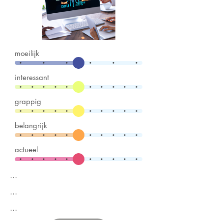
moeilijk
interessant
grappig
belangrijk
actueel
...
...
...