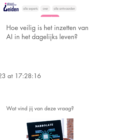
alle experts
over
alle antwoorden
vragen lessen
Hoe veilig is het inzetten van
Vraag het
AI in het dagelijks leven?
hier
23 at 17:28:16
Wat vind jij van deze vraag?