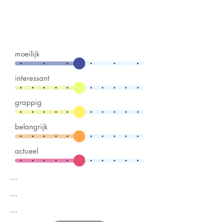
moeilijk
interessant
grappig
belangrijk
actueel
...
...
...