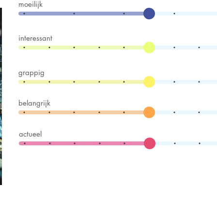
moeilijk
interessant
grappig
belangrijk
actueel