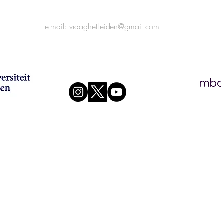
e-mail:
vraaghetLeiden@gmail.com