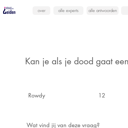
over
alle experts
alle antwoorden
Kan je als je dood gaat ee
Rowdy
12
Wat vind jij van deze vraag?