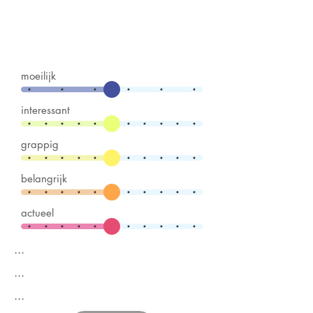
moeilijk
interessant
grappig
belangrijk
actueel
...
...
...