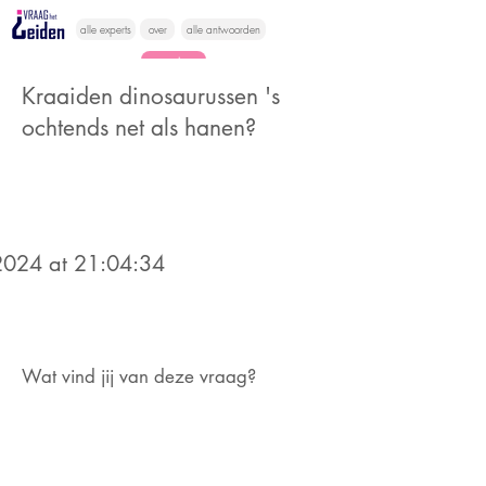
alle experts
over
alle antwoorden
vragen lessen
Kraaiden dinosaurussen 's
Vraag het
ochtends net als hanen?
hier
024 at 21:04:34
Wat vind jij van deze vraag?