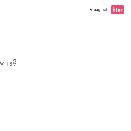
hier
Vraag het
w is?