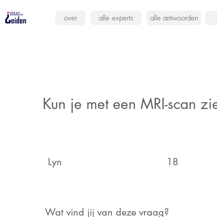
over
alle experts
alle antwoorden
Kun je met een MRI-scan zi
Lyn
18
Wat vind jij van deze vraag?