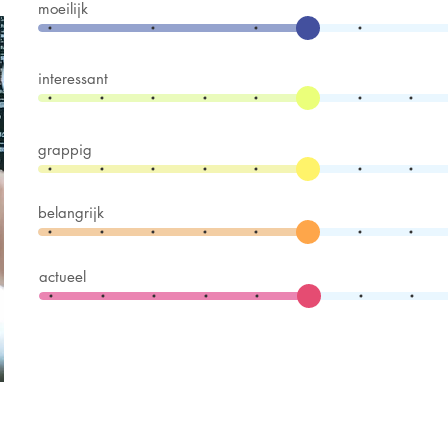
moeilijk
interessant
grappig
belangrijk
actueel