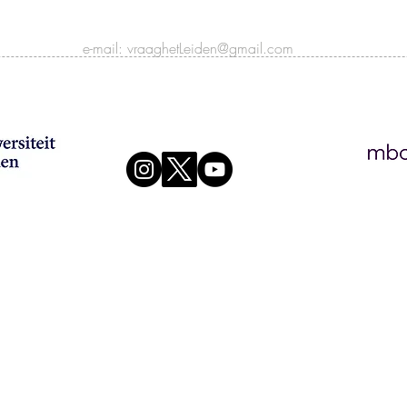
e-mail:
vraaghetLeiden@gmail.com