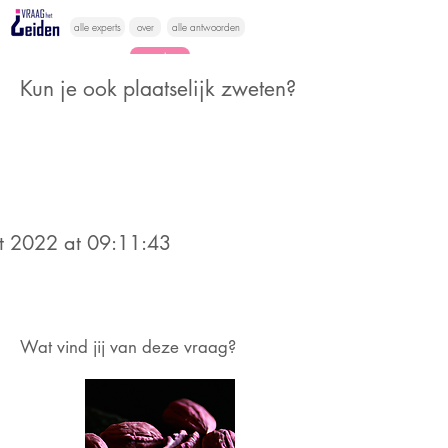
alle experts
over
alle antwoorden
vragen lessen
Kun je ook plaatselijk zweten?
Vraag het
hier
t 2022 at 09:11:43
Wat vind jij van deze vraag?