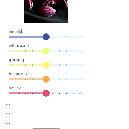
moeilijk
interessant
grappig
belangrijk
actueel
...
...
...