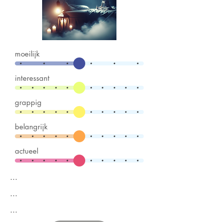
moeilijk
interessant
grappig
belangrijk
actueel
...
...
...