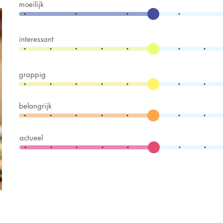
moeilijk
interessant
grappig
belangrijk
actueel