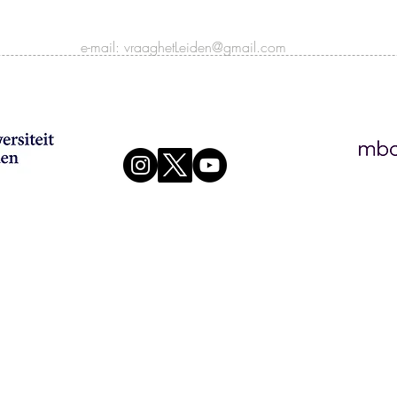
e-mail:
vraaghetLeiden@gmail.com