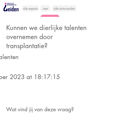
alle experts
over
alle antwoorden
vragen lessen
Kunnen we dierlijke talenten
Vraag het
overnemen door
hier
transplantatie?
talenten
ber 2023 at 18:17:15
Wat vind jij van deze vraag?