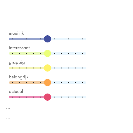
moeilijk
interessant
grappig
belangrijk
actueel
...
...
...