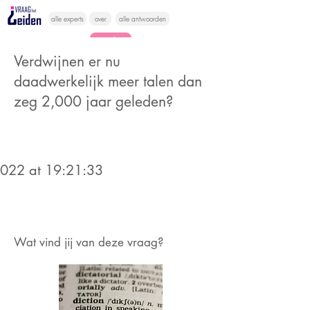
alle experts
over
alle antwoorden
vragen lessen
Verdwijnen er nu
Vraag het
daadwerkelijk meer talen dan
hier
zeg 2,000 jaar geleden?
2022 at 19:21:33
Wat vind jij van deze vraag?