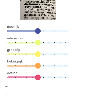
moeilijk
interessant
grappig
belangrijk
actueel
...
...
...