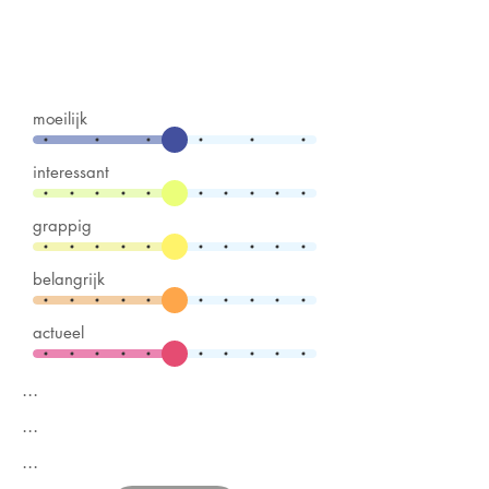
moeilijk
interessant
grappig
belangrijk
actueel
...
...
...