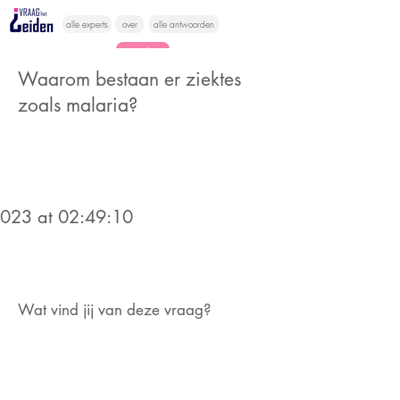
alle experts
over
alle antwoorden
vragen lessen
Waarom bestaan er ziektes
Vraag het
zoals malaria?
hier
2023 at 02:49:10
Wat vind jij van deze vraag?