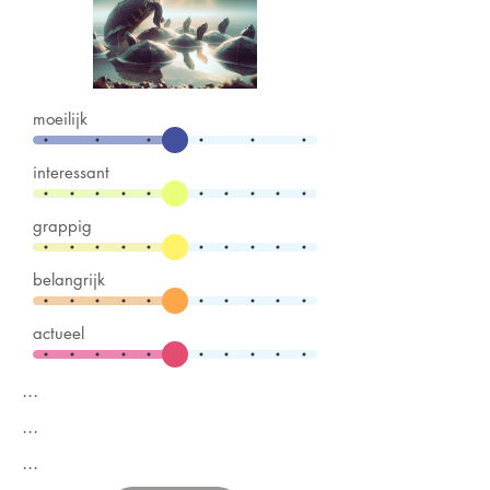
moeilijk
interessant
grappig
belangrijk
actueel
...
...
...