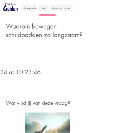
alle experts
over
alle antwoorden
vragen lessen
Waarom bewegen
Vraag het
schildpadden zo langzaam?
hier
024 at 10:23:46
Wat vind jij van deze vraag?