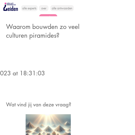
alle experts
over
alle antwoorden
vragen lessen
Waarom bouwden zo veel
Vraag het
culturen piramides?
hier
2023 at 18:31:03
Wat vind jij van deze vraag?