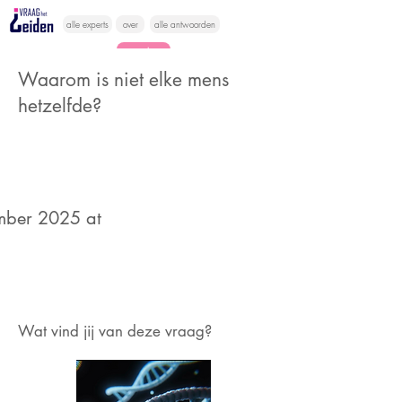
alle experts
over
alle antwoorden
vragen lessen
Waarom is niet elke mens
Vraag het
hetzelfde?
hier
ber 2025 at
Wat vind jij van deze vraag?