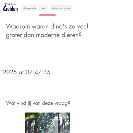
alle experts
over
alle antwoorden
vragen lessen
Waarom waren dino's zo veel
Vraag het
groter dan moderne dieren?
hier
 2025 at 07:47:35
Wat vind jij van deze vraag?