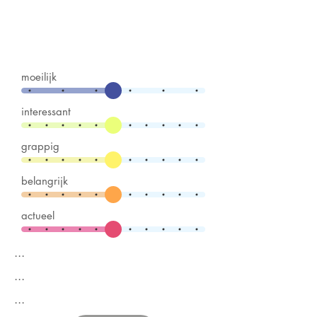
moeilijk
interessant
grappig
belangrijk
actueel
...
...
...