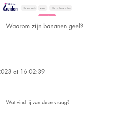
alle experts
over
alle antwoorden
vragen lessen
Waarom zijn bananen geel?
Vraag het
hier
023 at 16:02:39
Wat vind jij van deze vraag?