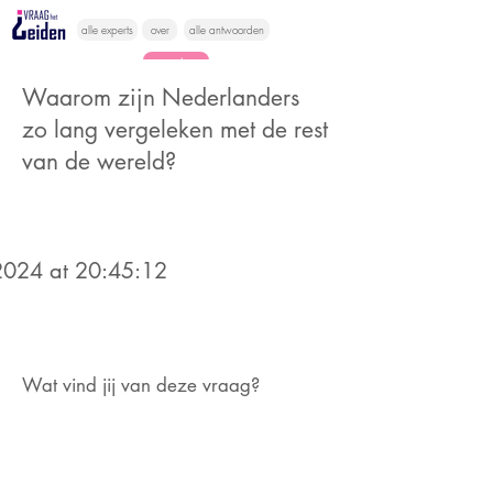
alle experts
over
alle antwoorden
vragen lessen
Waarom zijn Nederlanders
Vraag het
zo lang vergeleken met de rest
hier
van de wereld?
024 at 20:45:12
Wat vind jij van deze vraag?