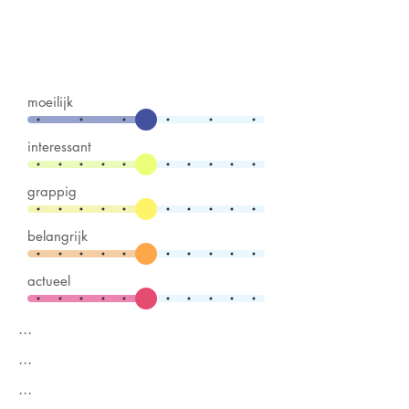
moeilijk
interessant
grappig
belangrijk
actueel
...
...
...