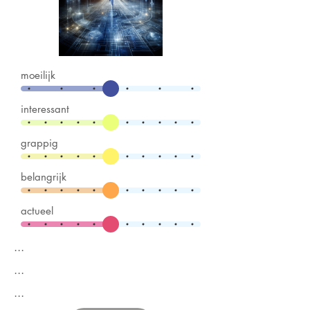
moeilijk
interessant
grappig
belangrijk
actueel
...
...
...