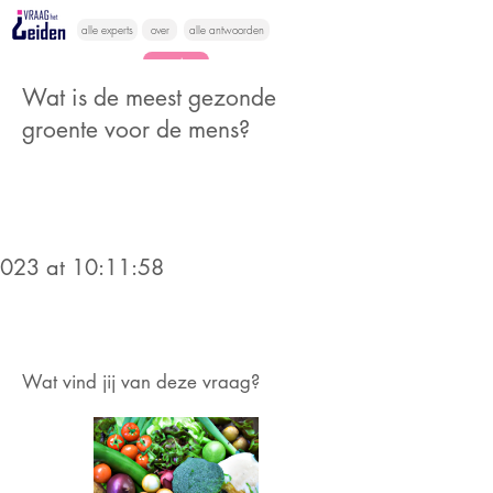
alle experts
over
alle antwoorden
vragen lessen
Wat is de meest gezonde
Vraag het
groente voor de mens?
hier
2023 at 10:11:58
Wat vind jij van deze vraag?