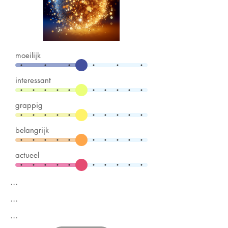
moeilijk
interessant
grappig
belangrijk
actueel
...
...
...