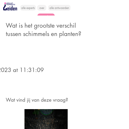
alle experts
over
alle antwoorden
vragen lessen
Wat is het grootste verschil
Vraag het
tussen schimmels en planten?
hier
023 at 11:31:09
Wat vind jij van deze vraag?