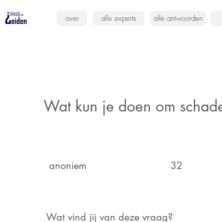
over
alle experts
alle antwoorden
Wat kun je doen om schad
anoniem
32
Wat vind jij van deze vraag?