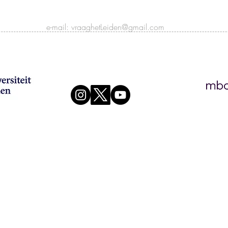
e-mail:
vraaghetLeiden@gmail.com