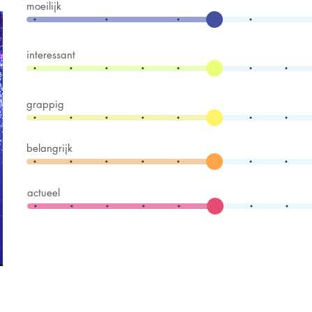
moeilijk
interessant
grappig
belangrijk
actueel