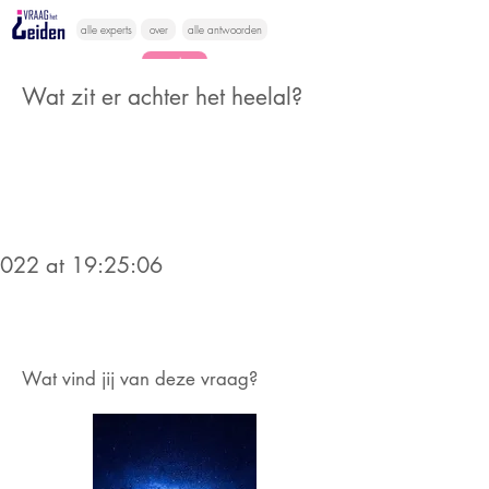
alle experts
over
alle antwoorden
vragen lessen
Wat zit er achter het heelal?
Vraag het
hier
2022 at 19:25:06
Wat vind jij van deze vraag?