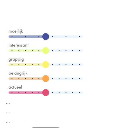
moeilijk
interessant
grappig
belangrijk
actueel
...
...
...