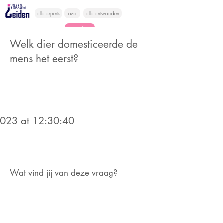
alle experts
over
alle antwoorden
vragen lessen
Welk dier domesticeerde de
Vraag het
mens het eerst?
hier
2023 at 12:30:40
Wat vind jij van deze vraag?